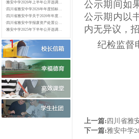
公示期间如
·雅安中学2026年上半年公开选调…
·四川省雅安中学2026年年度招标…
公示期内以
·四川省雅安中学关于2026年年度…
·四川省雅安中学报废资产处置公…
内无异议，
·雅安中学2025年下半年公开选调…
纪检监督电话
上一篇:
四川省雅安
下一篇:
雅安中学2