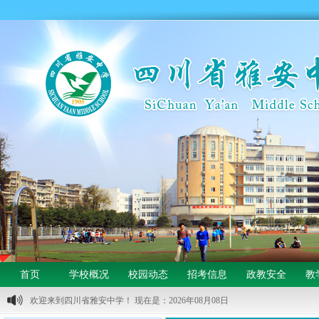
首页
学校概况
校园动态
招考信息
政教安全
教
欢迎来到四川省雅安中学！ 现在是：2026年08月08日