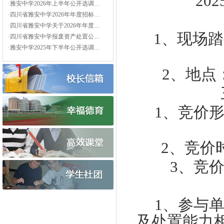
20
·雅安中学2026年上半年公开选调…
·四川省雅安中学2026年年度招标…
·四川省雅安中学关于2026年年度…
1、现场踏
·四川省雅安中学报废资产处置公…
·雅安中学2025年下半年公开选调…
2、地点
1、竞价
2、竞价时
3、竞
1、
参与
及处置能力