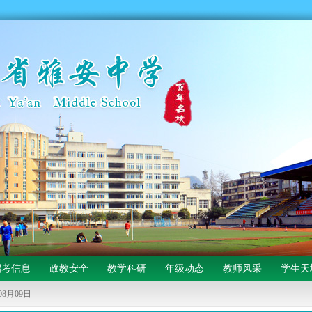
招考信息
政教安全
教学科研
年级动态
教师风采
学生天
8月09日