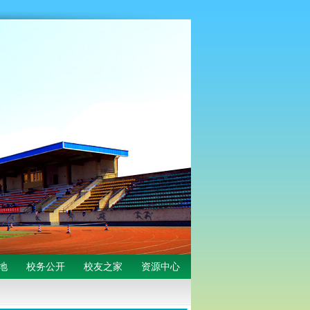
地
校务公开
校友之家
资源中心