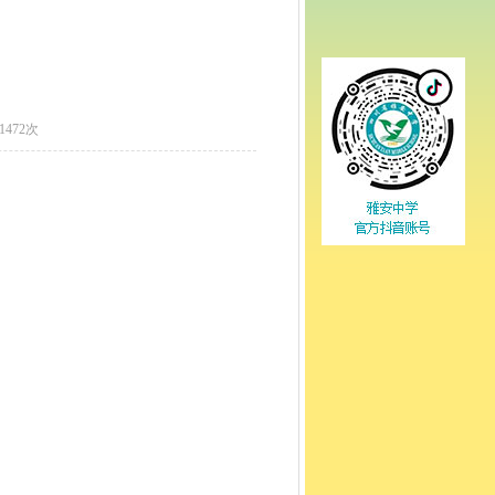
1472次